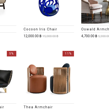
Cocoon Iris Chair
Oswald Armch
12,000.00 ฿
4,700.00 ฿
15,000.00 ฿
5,300.0
5%
11%
ir
Thea Armchair