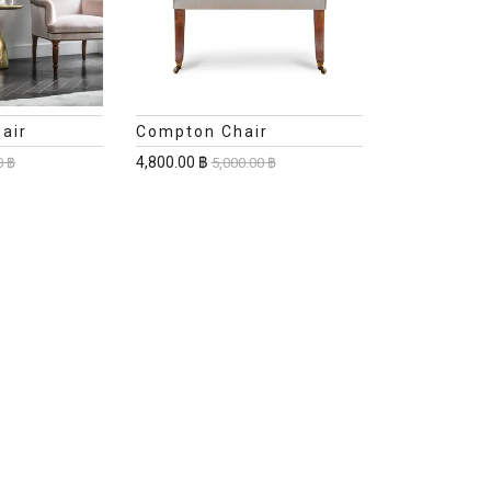
air
Compton Chair
4,800.00 ฿
0 ฿
5,000.00 ฿