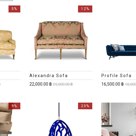
5%
12%
Alexandra Sofa
Profile Sofa
22,000.00 ฿
16,500.00 ฿
฿
25,000.00 ฿
18,000
9%
20%