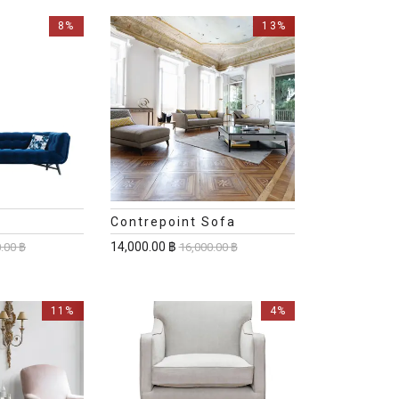
8%
13%
Contrepoint Sofa
14,000.00 ฿
.00 ฿
16,000.00 ฿
11%
4%